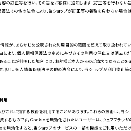
内容の訂正等を行い、その旨をお客様に通知します（訂正等を行わない
報保護法その他の法令により、当ショップが訂正等の義務を負わない場合は
人情報が、あらかじめ公表された利用目的の範囲を超えて取り扱われて
由により、個人情報保護法の定めに基づきその利用の停止又は消去（以下
あることが判明した場合には、お客様ご本人からのご請求であることを
す。但し、個人情報保護法その他の法令により、当ショップが利用停止等
の利用
kie及びこれに類する技術を利用することがあります。これらの技術は、当
するものです。Cookieを無効化されたいユーザーは、ウェブブラウザの
kieを無効化すると、当ショップのサービスの一部の機能をご利用いただ