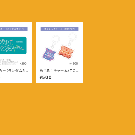
カー（ランダム3枚
めじるしチャーム（TOY
）
POP）ピンク
0
¥500