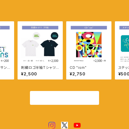
）サンセ
刺繍ロゴ半袖Tシャツ
CD "ism"
ステッ
（サイズM・カラー白）
セット
¥2,500
¥2,750
¥50
商品一覧に戻る