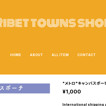
HOME
ABOUT
ALL ITEM
CONTACT
"メトロ"キャンバスポー
¥1,000
International shipping 