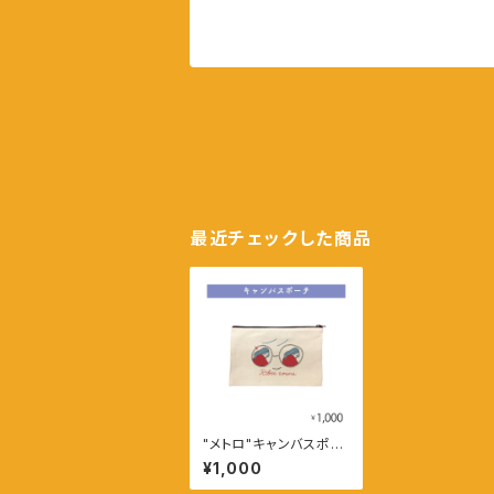
最近チェックした商品
"メトロ"キャンバスポー
チ
¥1,000