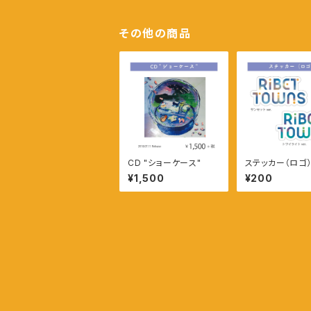
その他の商品
CD "ショーケース"
ステッカー（ロゴ
ットver.
¥1,500
¥200