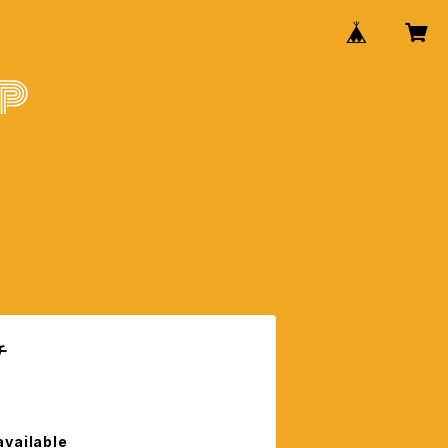
チ
available